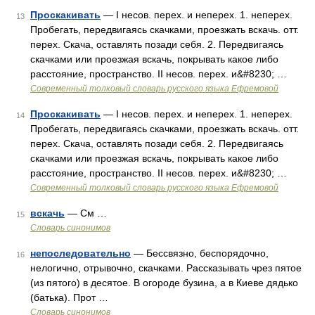
Проскакивать
— I несов. перех. и неперех. 1. неперех.
13
Пробегать, передвигаясь скачками, проезжать вскачь. отт.
перех. Скача, оставлять позади себя. 2. Передвигаясь
скачками или проезжая вскачь, покрывать какое либо
расстояние, пространство. II несов. перех. и&#8230; …
Современный толковый словарь русского языка Ефремовой
Проскакивать
— I несов. перех. и неперех. 1. неперех.
14
Пробегать, передвигаясь скачками, проезжать вскачь. отт.
перех. Скача, оставлять позади себя. 2. Передвигаясь
скачками или проезжая вскачь, покрывать какое либо
расстояние, пространство. II несов. перех. и&#8230; …
Современный толковый словарь русского языка Ефремовой
вскачь
— См …
15
Словарь синонимов
непоследовательно
— Бессвязно, беспорядочно,
16
нелогично, отрывочно, скачками. Рассказывать чрез пятое
(из пятого) в десятое. В огороде бузина, а в Киеве дядько
(батька). Прот …
Словарь синонимов