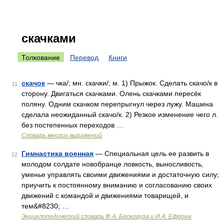
скачками
Толкование
Перевод
Книги
скачок
— чка/; мн. скачки/; м. 1) Прыжок. Сделать скачо/к в
11
сторону. Двигаться скачками. Олень скачками пересёк
поляну. Одним скачком перепрыгнул через лужу. Машина
сделала неожиданный скачо/к. 2) Резкое изменение чего л.
без постепенных переходов …
Словарь многих выражений
Гимнастика военная
— Специальная цель ее развить в
12
молодом солдате новобранце ловкость, выносливость,
уменье управлять своими движениями и достаточную силу;
приучить к постоянному вниманию и согласованию своих
движений с командой и движениями товарищей, и
тем&#8230; …
Энциклопедический словарь Ф.А. Брокгауза и И.А. Ефрона