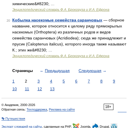
химические&#8230; …
Энциклопедический словарь Ф.А. Брокгауза и И.А. Ефрона
Кобылка насекомые семейства саранчовых
— сборное
20
название, которое относится к целому ряду прямокрылых
насекомых (Orthoptera) из различных родов и видов
семейства саранчовых (Acridiodea); сюда же принадлежит и
прусик (Caloptenus italicus), которого иногда также называют
К.; этих же&#8230; …
Энциклопедический словарь Ф.А. Брокгауза и И.А. Ефрона
Страницы
←
Предыдущая
Следующая
→
1
2
3
4
5
6
7
8
9
10
11
12
13
© Академик, 2000-2026
18+
Обратная связь:
Техподдержка
,
Реклама на сайте
👣 Путешествия
Экспорт словарей на сайты
, сделанные на PHP,
Joomla,
Drupal,